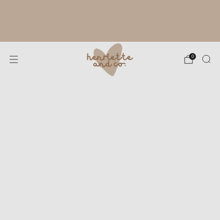
RYTHME ESTIVAL À L'ATELIER :
FABRICATION DE TES CRÉATIONS SOUS
4 À 8 JOURS OUVRÉS. MERCI POUR TA
PATIENCE !
0