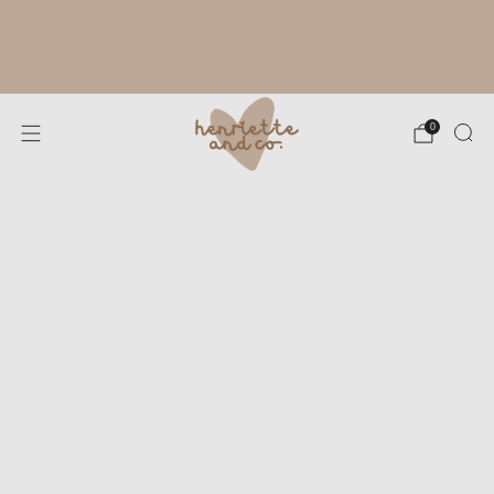
RYTHME ESTIVAL À L'ATELIER :
FABRICATION DE TES CRÉATIONS SOUS
4 À 8 JOURS OUVRÉS. MERCI POUR TA
PATIENCE !
0