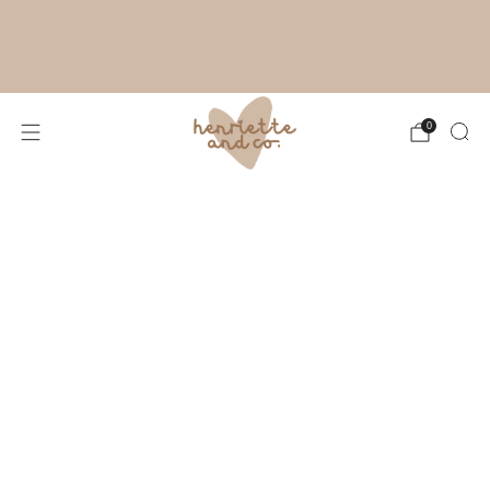
RYTHME ESTIVAL À L'ATELIER :
FABRICATION DE TES CRÉATIONS SOUS
4 À 8 JOURS OUVRÉS. MERCI POUR TA
PATIENCE !
0