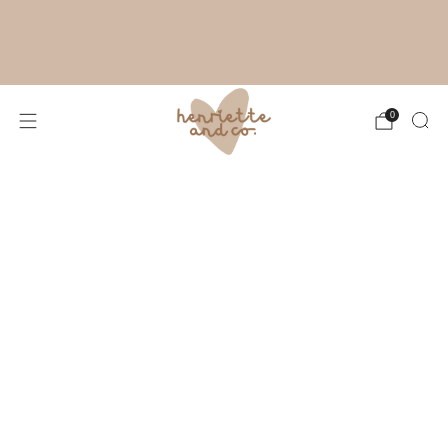
RYTHME ESTIVAL À L'ATELIER :
FABRICATION DE TES CRÉATIONS SOUS
4 À 8 JOURS OUVRÉS. MERCI POUR TA
PATIENCE !
0