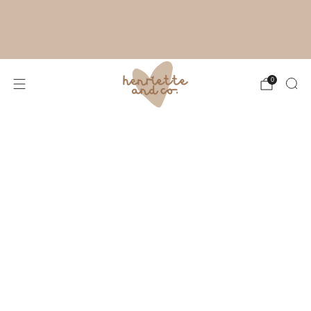
RYTHME ESTIVAL À L'ATELIER :
FABRICATION DE TES CRÉATIONS SOUS
4 À 8 JOURS OUVRÉS. MERCI POUR TA
PATIENCE !
0