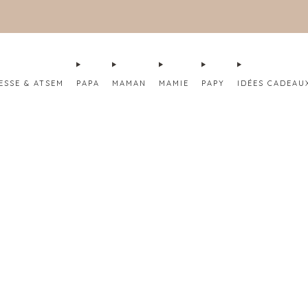
 FABRICATION DE TES CRÉATIONS SOUS 4 À 8 JOURS OUV
ESSE & ATSEM
PAPA
MAMAN
MAMIE
PAPY
IDÉES CADEAU