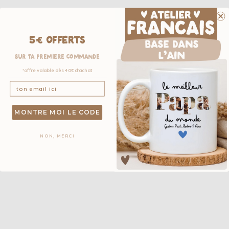
5€ OFFERTS
sur ta première commande
*offre valable dès 40€ d'achat
MONTRE MOI LE CODE
NON, MERCI