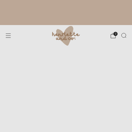
RYTHME ESTIVAL À L'ATELIER :
FABRICATION DE TES CRÉATIONS SOUS
4 À 8 JOURS OUVRÉS. MERCI POUR TA
PATIENCE !
0