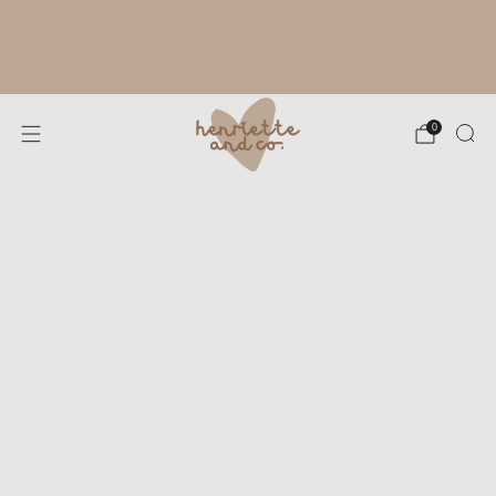
RYTHME ESTIVAL À L'ATELIER :
FABRICATION DE TES CRÉATIONS SOUS
4 À 8 JOURS OUVRÉS. MERCI POUR TA
PATIENCE !
0