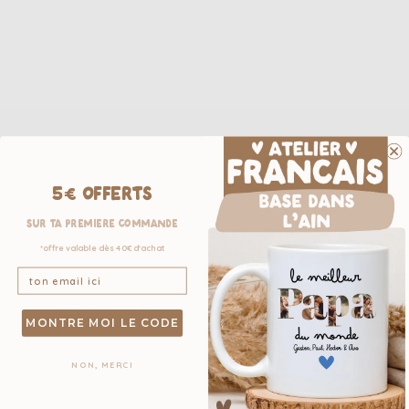
5€ OFFERTS
sur ta première commande
*offre valable dès 40€ d'achat
MONTRE MOI LE CODE
NON, MERCI