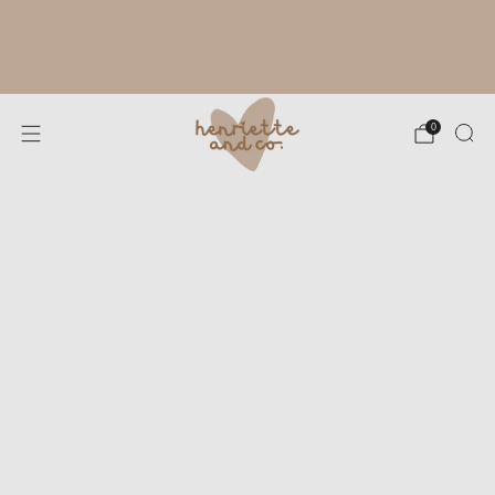
RYTHME ESTIVAL À L'ATELIER :
FABRICATION DE TES CRÉATIONS SOUS
4 À 8 JOURS OUVRÉS. MERCI POUR TA
PATIENCE !
0